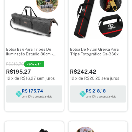
Bolsa Bag Para Tripés De
Bolsa De Nylon Greika Para
Iluminação Estúdio 80cm -
Tripé Fotográfico Cs-330x
Optisom Mescla
R$213,76
-
9
% off
R$195,27
R$242,42
12
x
de
R$16,27
sem juros
12
x
de
R$20,20
sem juros
R$ 175,74
R$ 218,18
com 10% desconto à vista
com 10% desconto à vista