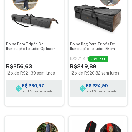
Bolsa Para Tripés De
Bolsa Bag Para Tripés De
Iluminação Estúdio Optisom
Iluminação Estúdio 95cm -
Mescla 130cm
Optisom Mescla
R$271,42
-
8
% off
R$256,63
R$249,89
12
x
de
R$21,39
sem juros
12
x
de
R$20,82
sem juros
R$ 230,97
R$ 224,90
com 10% desconto à vista
com 10% desconto à vista