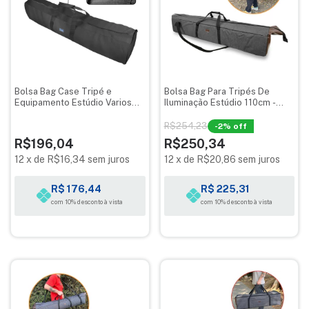
Bolsa Bag Case Tripé e
Bolsa Bag Para Tripés De
Equipamento Estúdio Varios
Iluminação Estúdio 110cm -
Tamanhos
Optisom Mescla
R$254,23
-
2
% off
R$196,04
R$250,34
12
x
de
R$16,34
sem juros
12
x
de
R$20,86
sem juros
R$ 176,44
R$ 225,31
com 10% desconto à vista
com 10% desconto à vista