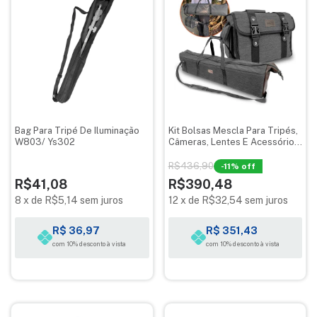
Bag Para Tripé De Iluminação
Kit Bolsas Mescla Para Tripés,
W803/ Ys302
Câmeras, Lentes E Acessórios
- Optisom
R$436,90
-
11
% off
R$41,08
R$390,48
8
x
de
R$5,14
sem juros
12
x
de
R$32,54
sem juros
R$ 36,97
R$ 351,43
com 10% desconto à vista
com 10% desconto à vista